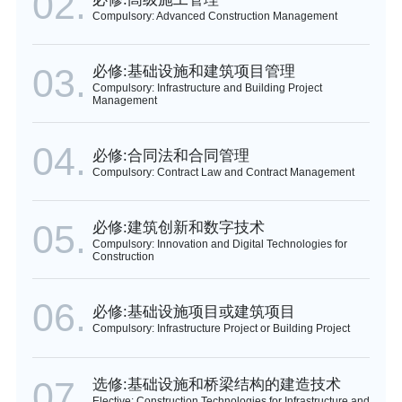
02.
Compulsory: Advanced Construction Management
03.
必修:基础设施和建筑项目管理
Compulsory: Infrastructure and Building Project
Management
04.
必修:合同法和合同管理
Compulsory: Contract Law and Contract Management
05.
必修:建筑创新和数字技术
Compulsory: Innovation and Digital Technologies for
Construction
06.
必修:基础设施项目或建筑项目
Compulsory: Infrastructure Project or Building Project
07.
选修:基础设施和桥梁结构的建造技术
Elective: Construction Technologies for Infrastructure and